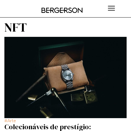
NFT
Arte
Colecionáveis de prestígio: