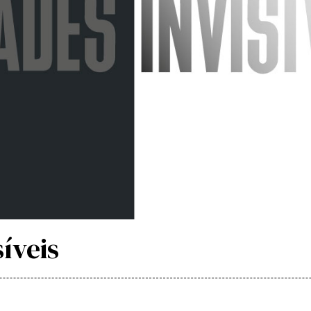
íveis