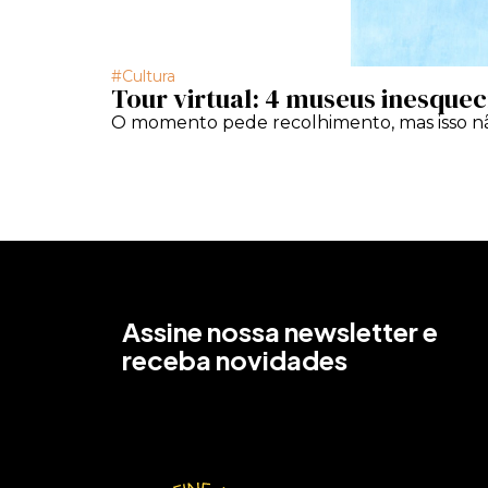
Cultura
Tour virtual: 4 museus inesquecí
O momento pede recolhimento, mas isso não 
Assine nossa newsletter e
receba novidades