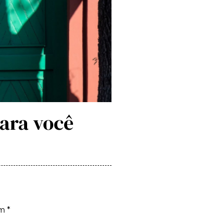
para você
om
*