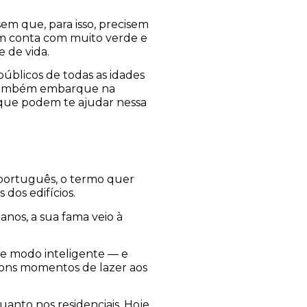
sem que, para isso, precisem
bém conta com muito verde e
e de vida.
públicos de todas as idades
cê também embarque na
s que podem te ajudar nessa
 português, o termo quer
 dos edifícios.
anos, a sua fama veio à
de modo inteligente — e
 bons momentos de lazer aos
anto nos residenciais. Hoje