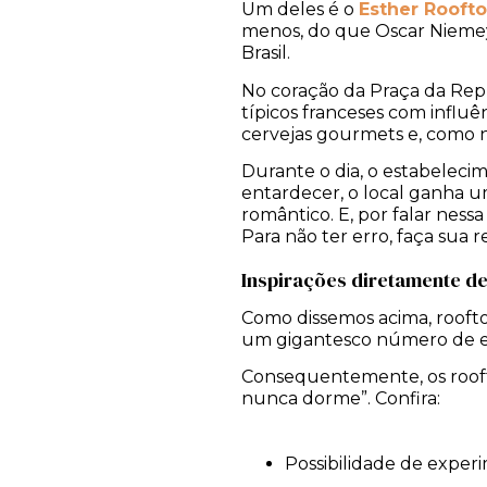
Um deles é o
Esther Rooft
menos, do que Oscar Niemeye
Brasil.
No coração da Praça da Repú
típicos franceses com influê
cervejas gourmets e, como n
Durante o dia, o estabelec
entardecer, o local ganha 
romântico. E, por falar nes
Para não ter erro, faça sua 
Inspirações diretamente d
Como dissemos acima, rooft
um gigantesco número de es
Consequentemente, os roof
nunca dorme”. Confira:
Possibilidade de exper