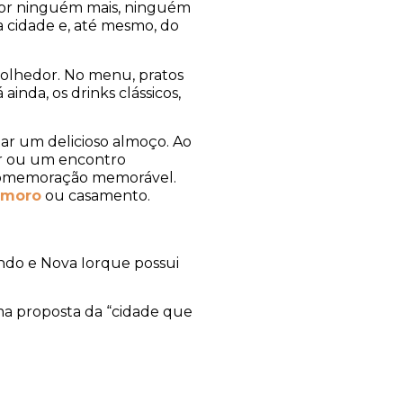
a por ninguém mais, ninguém
 cidade e, até mesmo, do
colhedor. No menu, pratos
inda, os drinks clássicos,
r um delicioso almoço. Ao
ur ou um encontro
a comemoração memorável.
amoro
ou casamento.
ndo e Nova Iorque possui
a proposta da “cidade que