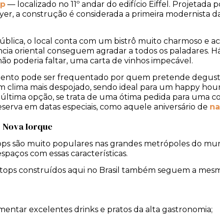
op
— localizado no 11º andar do edifício Eiffel. Projetad
r, a construção é considerada a primeira modernista da
blica, o local conta com um bistrô muito charmoso e a
ncia oriental conseguem agradar a todos os paladares. Há a
ão poderia faltar, uma carta de vinhos impecável.
imento pode ser frequentado por quem pretende degusta
um clima mais despojado, sendo ideal para um happy ho
sa última opção, se trata de uma ótima pedida para um
reserva em datas especiais, como aquele aniversário de
n
e Nova Iorque
ops são muito populares nas grandes metrópoles do mu
paços com essas características.
tops construídos aqui no Brasil também seguem a mesm
imentar excelentes drinks e pratos da alta gastronomia;