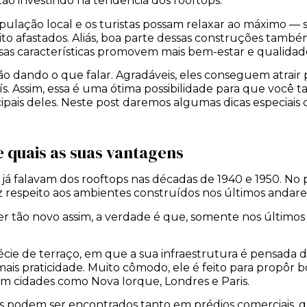
ão investindo na tendência dos rooftops.
pulação local e os turistas possam relaxar ao máximo — 
ito afastados. Aliás, boa parte dessas construções tam
essas características promovem mais bem-estar e qualidad
o dando o que falar. Agradáveis, eles conseguem atrair 
ís. Assim, essa é uma ótima possibilidade para que vo
ipais deles. Neste post daremos algumas dicas especiai
e quais as suas vantagens
já falavam dos rooftops nas décadas de 1940 e 1950. No
iz respeito aos ambientes construídos nos últimos andares
r tão novo assim, a verdade é que, somente nos últimos 
écie de terraço, em que a sua infraestrutura é pensada 
 mais praticidade. Muito cômodo, ele é feito para propôr
 em cidades como Nova Iorque, Londres e Paris.
s podem ser encontrados tanto em prédios comerciais, qu