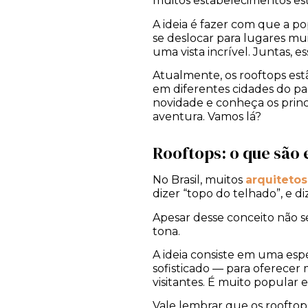
muitos estabelecimentos est
A ideia é fazer com que a po
se deslocar para lugares mu
uma vista incrível. Juntas, 
Atualmente, os rooftops estã
em diferentes cidades do pa
novidade e conheça os princ
aventura. Vamos lá?
Rooftops: o que são 
No Brasil, muitos
arquitetos
dizer “topo do telhado”, e d
Apesar desse conceito não se
tona.
A ideia consiste em uma esp
sofisticado — para oferecer
visitantes. É muito popular
Vale lembrar que os rooftop