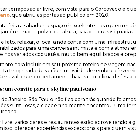
tar terraços ao ar livre, com vista para o Corcovado e qu
iano
, que abriu as portas ao público em 2020.
a-feira a sábado, o espaço é excelente para quem es
amón serrano, polvo, bacalhau, caviar e outras iguarias
de fato, relaxar, o local ainda conta com uma infraestrut
onibilizados para uma conversa intimista e com a atmosfer
 e nos variados coquetéis, muito bem equilibrados e prep
nto para incluir em seu próximo roteiro de viagem nacion
 alta temporada de verão, que vai de dezembro a fevereir
Carnaval, quando certamente haverá um clima de festa 
s: um convite para o skyline paulistano
de Janeiro, São Paulo não fica para trás quando falamos
ões suntuosas, a cidade finalmente encontrou uma form
 urbana.
r livre, vários bares e restaurantes estão aproveitando a
m isso, oferecer experiências excepcionais para quem vis