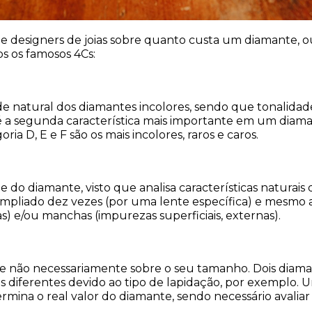
 e designers de joias sobre quanto custa um diamante, ou
os os famosos 4Cs:
ade natural dos diamantes incolores, sendo que tonalidad
 a segunda característica mais importante em um diama
ria D, E e F são os mais incolores, raros e caros.
 do diamante, visto que analisa características naturai
mpliado dez vezes (por uma lente específica) e mesmo 
s) e/ou manchas (impurezas superficiais, externas).
 e não necessariamente sobre o seu tamanho. Dois dia
iferentes devido ao tipo de lapidação, por exemplo. Um
mina o real valor do diamante, sendo necessário avaliar a