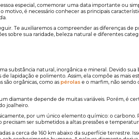
ssoa especial, comemorar uma data importante ou sim
do motivo, é necessário conhecer as principais caracterí
da.
uir. Te auxiliaremos a compreender as diferenças de p
s sobre sua raridade, beleza natural e diferentes categ
 substância natural, inorgânica e mineral. Devido sua b
os de lapidação e polimento. Assim, ela compõe as mais e
 são orgânicas, como as
pérolas
e o marfim, não sendo c
um diamante depende de muitas variáveis. Porém, é cert
do joalheiro.
sicamente, por um único elemento químico: o carbono. 
 precisam ser submetidos a altas pressões e temperatur
das a cerca de 160 km abaixo da superfície terrestre. Is