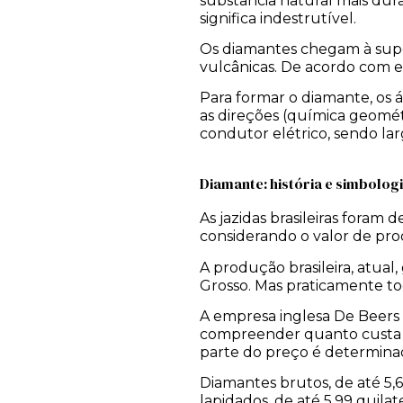
substância natural mais du
significa indestrutível.
Os diamantes chegam à supe
vulcânicas. De acordo com e
Para formar o diamante, os
as direções (química geométr
condutor elétrico, sendo la
Diamante: história e simbolog
As jazidas brasileiras foram
considerando o valor de prod
A produção brasileira, atua
Grosso. Mas praticamente to
A empresa inglesa De Beers 
compreender quanto custa u
parte do preço é determina
Diamantes brutos, de até 5,
lapidados, de até 5,99 quil