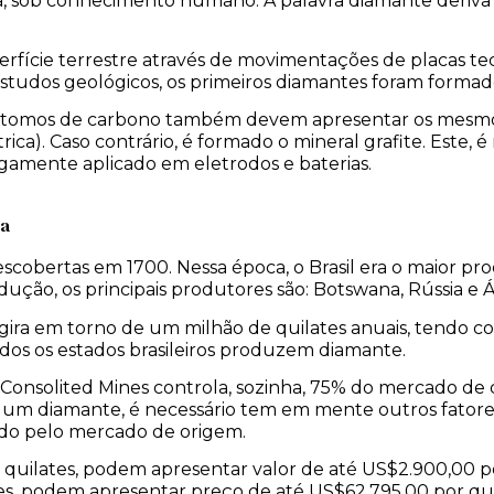
ra, sob conhecimento humano. A palavra diamante deriv
rfície terrestre através de movimentações de placas te
studos geológicos, os primeiros diamantes foram formado
 átomos de carbono também devem apresentar os mesmos
ica). Caso contrário, é formado o mineral grafite. Este, 
rgamente aplicado em eletrodos e baterias.
ia
 descobertas em 1700. Nessa época, o Brasil era o maior 
ução, os principais produtores são: Botswana, Rússia e Áf
l, gira em torno de um milhão de quilates anuais, tendo 
dos os estados brasileiros produzem diamante.
Consolited Mines controla, sozinha, 75% do mercado de 
m diamante, é necessário tem em mente outros fatore
do pelo mercado de origem.
6 quilates, podem apresentar valor de até US$2.900,00 p
ates, podem apresentar preço de até US$62.795,00 por qui