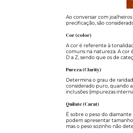
Ao conversar com joalheiros
precificação, são considerad
Cor (color)
A cor é referente à tonalid
comuns na natureza. A cor é
D a Z, sendo que os de catego
Pureza (Clarity)
Determina o grau de raridade
considerado puro, quando a
inclusões (impurezas interna
Quilate (Carat)
É sobre o peso do diamante
podem apresentar tamanhos d
mas o peso sozinho não deter