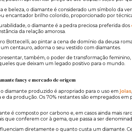
za e beleza, o diamante é considerado um símbolo da ver
seu encantador brilho colorido, proporcionado por técnic
rabilidade, o diamante é a pedra preciosa preferida dos
onstância da relação amorosa.
dro Bottecelli, ao pintar a cena de domínio da deusa ro
re um centauro, adorna o seu vestido com diamantes.
epresentar, também, o poder de transformação feminino, 
aqueles que deixam um legado positivo para o mundo.
amante fancy e mercado de origem
o diamante produzido é apropriado para o uso em
joias
da e da produção. Os 70% restantes são empregados em p
te é composto por carbono e, em casos ainda mais raros
is que conferem cor à gema, que passa a ser denominada
 influenciam diretamente o quanto custa um diamante. Cer