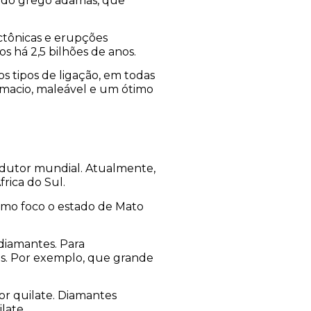
a do grego adamas, que
ctônicas e erupções
s há 2,5 bilhões de anos.
 tipos de ligação, em todas
é macio, maleável e um ótimo
produtor mundial. Atualmente,
rica do Sul.
como foco o estado de Mato
diamantes. Para
s. Por exemplo, que grande
or quilate. Diamantes
late.